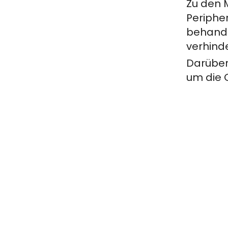
Zu den 
Peripher
behande
verhind
Darüber
um die Q