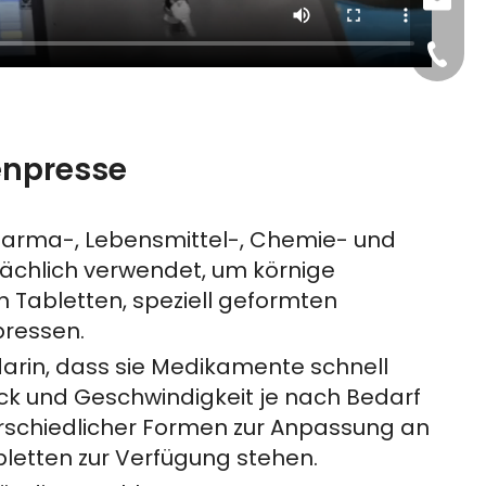
sales@
+86-15
enpresse
Pharma-, Lebensmittel-, Chemie- und
tsächlich verwendet, um körnige
n Tabletten, speziell geformten
pressen.
darin, dass sie Medikamente schnell
ck und Geschwindigkeit je nach Bedarf
rschiedlicher Formen zur Anpassung an
bletten zur Verfügung stehen.