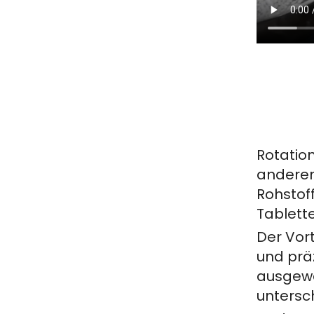
Rotatio
anderen 
Rohstof
Tablett
Der Vor
und prä
ausgewä
untersc