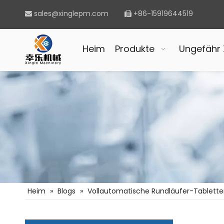
sales@xinglepm.com
+86-15919644519


Heim
Produkte
Ungefähr 
Führt die Pharmaindustrie in eine neue Ära: Kapselfüllmaschine
Heim
»
Blogs
»
Vollautomatische Rundläufer-Tablett
Eine effiziente Wahl für moderne Produktionslinien: Vollautomatische Maschine zum Befüllen und Verschließen von Fläschchen
Wunderbar mixen: V-Mixer