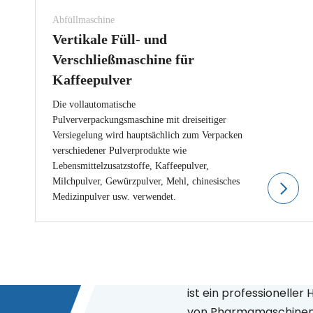
Abfüllmaschine
Vertikale Füll- und
Verschließmaschine für
Kaffeepulver
Die vollautomatische
Pulververpackungsmaschine mit dreiseitiger
Versiegelung wird hauptsächlich zum Verpacken
verschiedener Pulverprodukte wie
Lebensmittelzusatzstoffe, Kaffeepulver,
Milchpulver, Gewürzpulver, Mehl, chinesisches
Medizinpulver usw. verwendet.
Über XL – 
Foshan Xingle Machiner
von
ist ein professioneller 
von Pharmamaschinen 