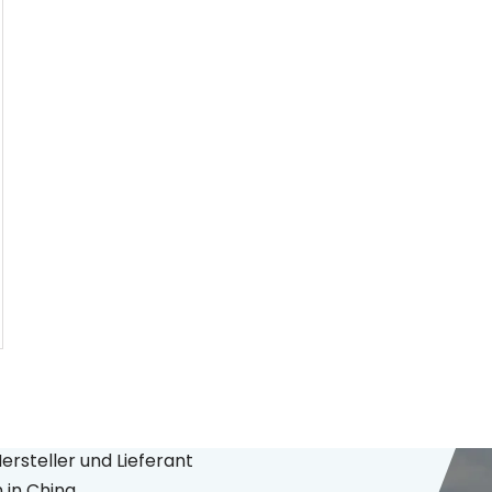
Lieferant
y Equipment Co., Ltd.
Hersteller und Lieferant
in China.