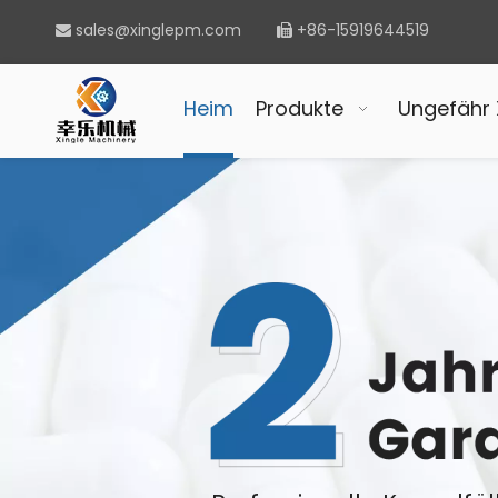
sales@xinglepm.com
+86-15919644519


Heim
Produkte
Ungefähr 