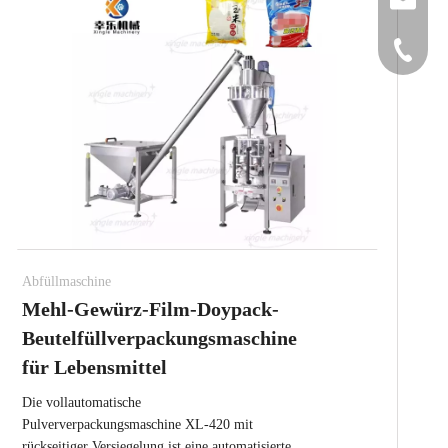
sales@
+86-15
Abfüllmaschine
Mehl-Gewürz-Film-Doypack-
Beutelfüllverpackungsmaschine
für Lebensmittel
Die vollautomatische
Pulververpackungsmaschine XL-420 mit
rückseitiger Versiegelung ist eine automatisierte