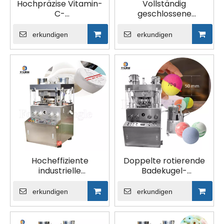
Hochpräzise Vitamin-
Vollständig
C-
geschlossene
Rotationstablettenpresse
Hochgeschwindigkeits-
für Süßigkeiten
Tablettenpressmaschine
erkundigen
erkundigen
für Lebensmittel
Hocheffiziente
Doppelte rotierende
industrielle
Badekugel-
Rotationstablettenpressmaschine
Brausetablettenpresse
des chinesischen
zu verkaufen
erkundigen
erkundigen
Herstellers