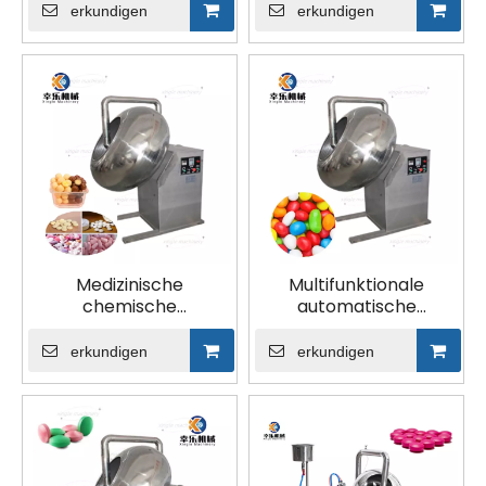
für Tabletten
für die Medizin
erkundigen
erkundigen
Medizinische
Multifunktionale
chemische
automatische
kommerzielle
Tablettenbeschichtungsm
Tablettenbeschichtungsmaschine
mit hoher Leistung
erkundigen
erkundigen