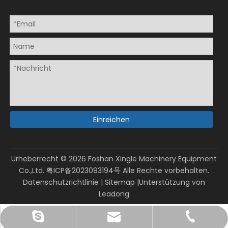
Einreichen
Urheberrecht ©
2026
Foshan Xingle Machinery Equipment
Co.,Ltd.
粤ICP备2023093194号
Alle Rechte vorbehalten.
Datenschutzrichtlinie
|
Sitemap
|Unterstützung von
Leadong
sales@xinglepm.com
+86-15919644519
gmpacky