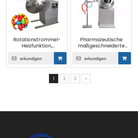
Rotationstrommel-
Pharmazeutische
Heizfunktion,
maßgeschneiderte
Pillentabletten-
Rolltabletten-
Beschichtungsmaschine
Beschichtungsmaschine
erkundigen
erkundigen
1
2
3
»