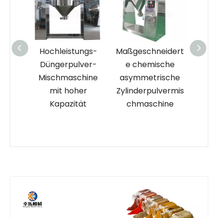
Hochleistungs-
Maßgeschneidert
Ho
onale
Düngerpulver-
e chemische
Pulv
ale
Mischmaschine
asymmetrische
hmasc
mit hoher
Zylinderpulvermis
Labo
Kapazität
chmaschine
d