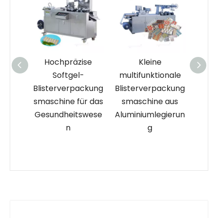
räzise
Kleine
Blisterverpackung
tgel-
multifunktionale
smaschine für
B
erpackung
Blisterverpackung
Tabletten und
e für das
smaschine aus
Pillen aus Edelstahl
H
eitswese
Aluminiumlegierun
n
g