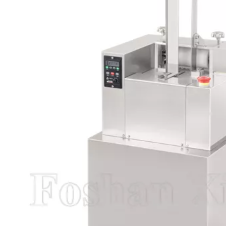
nktionale
Blisterverpackungsmasc
Hygienis
kungsmasc
hine für Tabletten und
Blisterverpac
s
Pillen aus Edelstahl
hine für Honig
ierung
für Lebensm