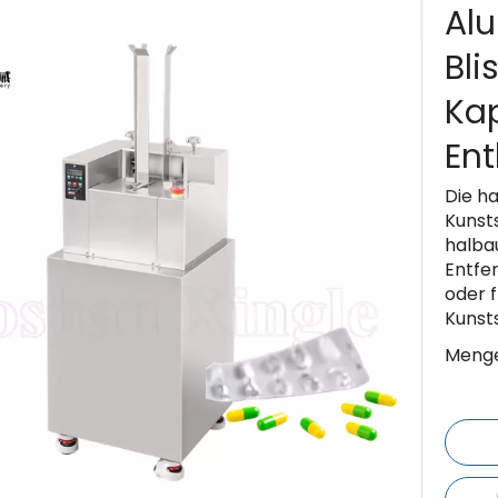
Al
Bli
Ka
En
Die h
Kunst
halba
Entfe
oder 
Kunst
Menge