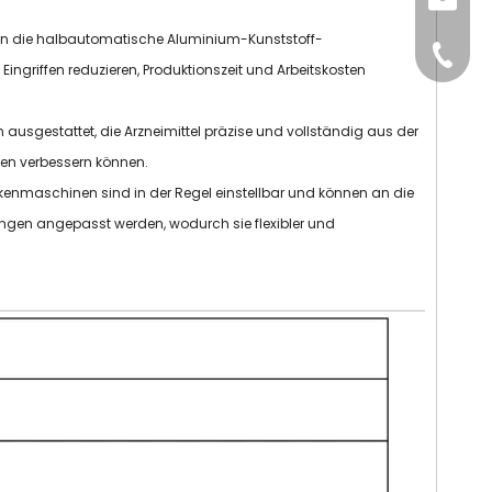
sales@
kann die halbautomatische Aluminium-Kunststoff-
+86-15
ingriffen reduzieren, Produktionszeit und Arbeitskosten
 ausgestattet, die Arzneimittel präzise und vollständig aus der
gen verbessern können.
kenmaschinen sind in der Regel einstellbar und können an die
ungen angepasst werden, wodurch sie flexibler und