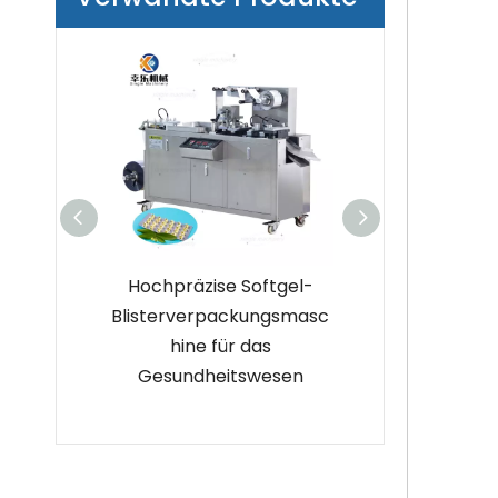
nbon-
Hochpräzise Softgel-
Kleine multifu
ststoff-
Blisterverpackungsmasc
Blisterverpac
kungsmasc
hine für das
hine au
Gesundheitswesen
Aluminiumleg