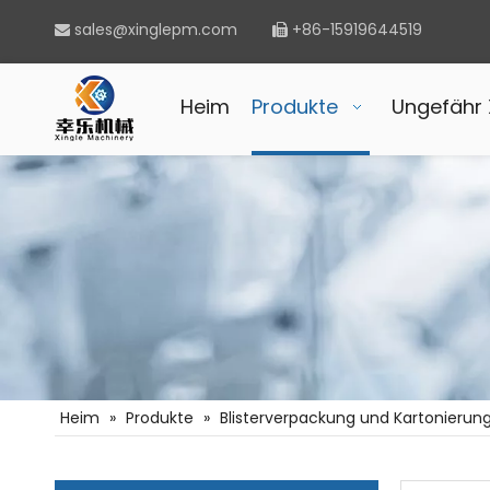
sales@xinglepm.com
+86-15919644519


Heim
Produkte
Ungefähr 
Heim
»
Produkte
»
Blisterverpackung und Kartonierun