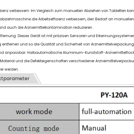
ffizienz verbessern: Im Vergleich zum manuellen Abziehen von Tabletten 
labziehmaschine die Arbeitseffizienz verbessern, den Bedarf an manuellen E
und auch die Arzneimittelkontamination reduzieren.
Entfernung: Dieses Gerät ist mit präzisen Sensoren und Erkennungssystemen
entfernen und so die Qualität und Sicherheit von Arzneimittelverpackun
 und anpassbar: Halbautomatische Aluminium-Kunststoff-Arzneimittelfloc
Material und die Defekteigenschaften verschiedener Arzneimittelverpack
r werden.
ktparameter