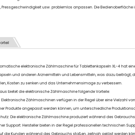
Pressgeschwindigkeit usw. problemlos anpassen. Die Bedienoberfläche ist
orteil
omatische elektronische Zählmaschine für Tablettenkapseln XL-4 hat ein
pseln und anderen Arzneimitteln und Lebensmitteln, was dazu beiträgt, die
llen, Kosten zu senken und das Unternehmensimage zu verbessern.
aus bietet die elektronische Zählmaschine folgende Vorteile:
ität: Elektronische Zählmaschinen verfügen in der Regel über eine Vielzahl v
er Produkte angepasst werden können, um unterschiedliche Produktionsa
hutz: Die elektronische Zählmaschine produziert während des Gebrauchs 
her Support: Hersteller bieten in der Regel professionellen technischen Su
auf die Kunden während des Gebrauchs stoßen, zeitnah gelöst werden kö