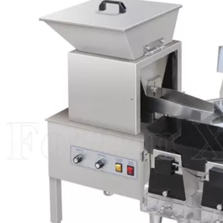
omatische
Tablettenzählmaschine
Gummibärc
chine mit
Pillenzählma
rung