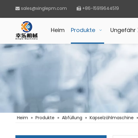
sales@xinglepm.com
+86-15919644519


Heim
Produkte
Ungefähr 
Heim
»
Produkte
»
Abfüllung
»
Kapselzählmaschine