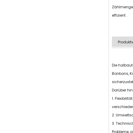
Zählmenge, 
effizient .
Produktv
Die halbaut
Bonbons, Ka
sicherzuste
Darüber hin
1. Flexibil
verschieden
2. Umweltsc
3. Technisc
Probleme, 