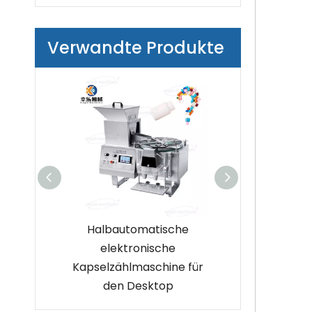
Verwandte Produkte
lmaschine
Halbautomatische
Kleine halbaut
n von
elektronische
Kapselzählmas
und
Kapselzählmaschine für
SPS-Steue
chen
den Desktop