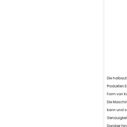
Die halbaut
Produkten.E
Form von K
Die Maschin
kann und so
Genauigkeit
Darüber hin