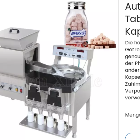
Au
Tab
Ka
Die h
Getre
genau
der P
andere
Kapse
Zählm
Verpa
verwe
Menge