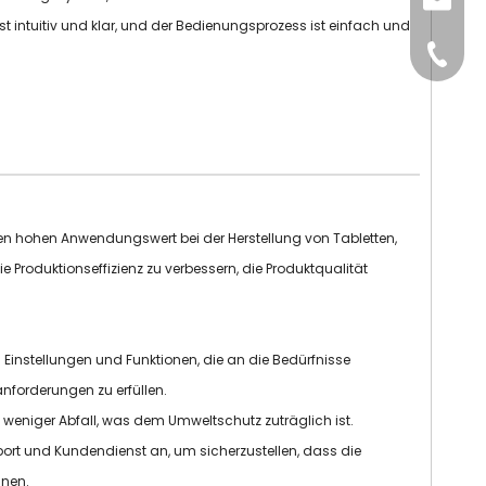
sales@
 intuitiv und klar, und der Bedienungsprozess ist einfach und
+86-15
en hohen Anwendungswert bei der Herstellung von Tabletten,
 Produktionseffizienz zu verbessern, die Produktqualität
on Einstellungen und Funktionen, die an die Bedürfnisse
nforderungen zu erfüllen.
weniger Abfall, was dem Umweltschutz zuträglich ist.
pport und Kundendienst an, um sicherzustellen, dass die
nnen.