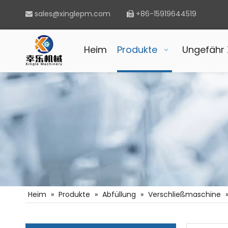
sales@xinglepm.com
+86-15919644519


Heim
Produkte
Ungefähr 
Heim
»
Produkte
»
Abfüllung
»
Verschließmaschine