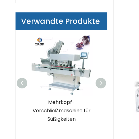
Verwandte Produkte
ische
Mehrkopf-
Hochpräz
pen-
Verschließmaschine für
automatische 
aschine
Süßigkeiten
Verschließm