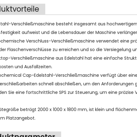
uktvorteile
elstahl-Verschließmaschine besteht insgesamt aus hochwertigem 
ßfestigkeit aufweist und die Lebensdauer der Maschine verlänger
rochemische Verschluss-Verschließmaschine verwendet eine prä
er Flaschenverschlüsse zu erreichen und so die Versiegelung und
ktop-Verschließmaschine aus Edelstahl hat eine einfache Struktu
osten und Ausfallzeiten.
rochemical Cap-Edelstahl-Verschließmaschine verfügt über ein
erschließarbeiten schnell abschließen, um den Anforderungen g
den Sie eine fortschrittliche SPS zur Steuerung, um eine präzis
ätegröße beträgt 2000 x 1000 x 1800 mm, ist klein und flächenmä
m Platzangebot.
duktparameter