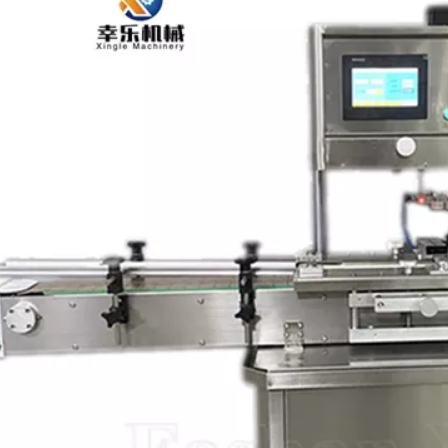
ise
Tropfkappen-
Rotationsversc
lineare
Kosmetiklotion-
hine für 
aschine
Verschließmaschine
Reinigungsmitte