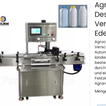
Ag
De
Ve
Ede
Agroc
Versch
Automa
landw
beste
durch 
und ei
Festz
Agrarc
Menge