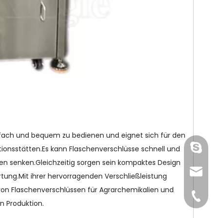
nfach und bequem zu bedienen und eignet sich für den
gmpac
ktionsstätten.Es kann Flaschenverschlüsse schnell und
sten senken.Gleichzeitig sorgen sein kompaktes Design
sales@
ung.Mit ihrer hervorragenden Verschließleistung
von Flaschenverschlüssen für Agrarchemikalien und
+86-15
en Produktion.