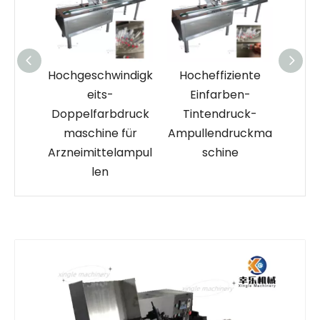
fische
Hochgeschwindigk
Hocheffiziente
Au
ige
eits-
Einfarben-
Fa
uckma
Doppelfarbdruck
Tintendruck-
intern
maschine für
Ampullendruckma
Parf
suren
Arzneimittelampul
schine
Dru
len