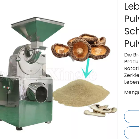
Leb
Pul
Sch
Pu
Die B
Produ
Rotat
Zerkl
Leben
Menge