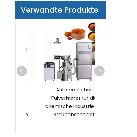
Verwandte Produkte
ler
Automatischer
Hochwert
ller
Pulverisierer für die
hochpräzise
er mit
chemische Industrie mit
Standard-Apo
nktion
Staubabscheider
Pulverisi