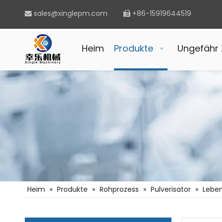
sales@xinglepm.com
+86-15919644519


Heim
Produkte
Ungefähr 
Heim
»
Produkte
»
Rohprozess
»
Pulverisator
»
Leben