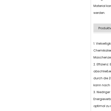
Material ka
werden.
Produktv
1. Vielseiti
Chemikalien
Maschenzer
2. Effizien
abschließe
durch die Z
kann nach 
3. Niedrige
Energieverb
optimal zu 