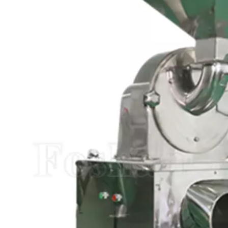
iger
Ultrafeiner,
Maismahlfutte
r GMP-
geräuscharmer
Brecher-
theken-
Pulverisierer für
Mischmasc
erer
Kräuternahrung und
Medizin