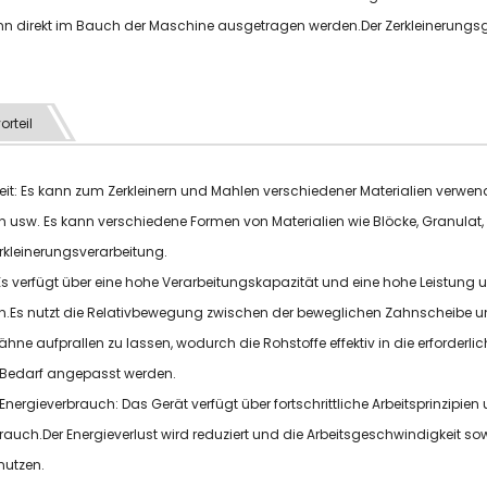
nn direkt im Bauch der Maschine ausgetragen werden.Der Zerkleinerungsg
orteil
gkeit: Es kann zum Zerkleinern und Mahlen verschiedener Materialien verwende
 usw. Es kann verschiedene Formen von Materialien wie Blöcke, Granulat, F
kleinerungsverarbeitung.
z: Es verfügt über eine hohe Verarbeitungskapazität und eine hohe Leistung
n.Es nutzt die Relativbewegung zwischen der beweglichen Zahnscheibe un
ähne aufprallen zu lassen, wodurch die Rohstoffe effektiv in die erforderlic
Bedarf angepasst werden.
r Energieverbrauch: Das Gerät verfügt über fortschrittliche Arbeitsprinzipi
rauch.Der Energieverlust wird reduziert und die Arbeitsgeschwindigkeit s
nutzen.