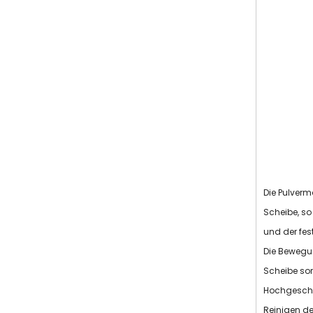
Die Pulver
Scheibe, s
und der fes
Die Bewegun
Scheibe sor
Hochgeschw
Reinigen de