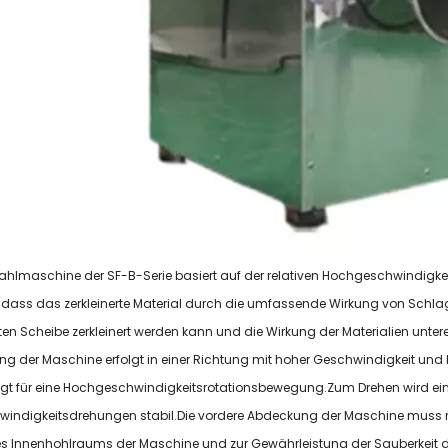
mahlmaschine der SF-B-Serie basiert auf der relativen Hochgeschwindigk
o dass das zerkleinerte Material durch die umfassende Wirkung von Schl
ten Scheibe zerkleinert werden kann und die Wirkung der Materialien unter
g der Maschine erfolgt in einer Richtung mit hoher Geschwindigkeit und
gt für eine Hochgeschwindigkeitsrotationsbewegung.Zum Drehen wird ein 
indigkeitsdrehungen stabil.Die vordere Abdeckung der Maschine muss 
s Innenhohlraums der Maschine und zur Gewährleistung der Sauberkeit der