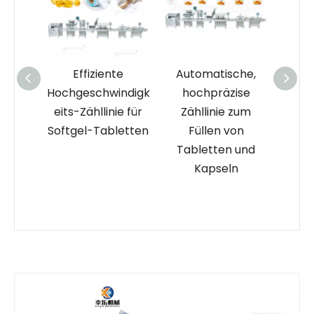
fische
Effiziente
Automatische,
E
Hochgeschwindigk
hochpräzise
Zä
sbestä
eits-Zähllinie für
Zähllinie zum
Tabl
Softgel-Tabletten
Füllen von
au
linie
Tabletten und
Kapseln
ische
n