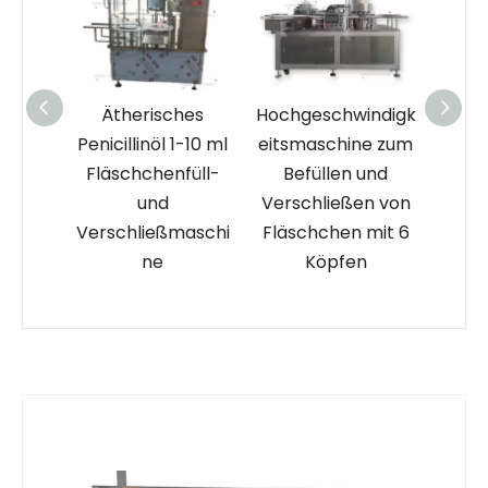
ches
Hochgeschwindigk
Füll- und
Mul
 1-10 ml
eitsmaschine zum
Verschließmaschi
Hoc
nfüll-
Befüllen und
ne für 10-ml-
eit
Verschließen von
Kunststoffampulle
Ab
maschi
Fläschchen mit 6
n mit
Köpfen
Etikettiermaschin
e