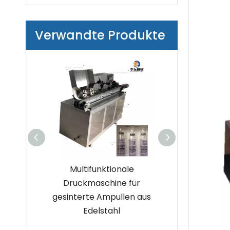
Verwandte Produkte
fische
Multifunktionale
Hochgeschwind
ige
Druckmaschine für
Doppelfarbdru
maschine
gesinterte Ampullen aus
e für
n von
Edelstahl
Arzneimittela
uren