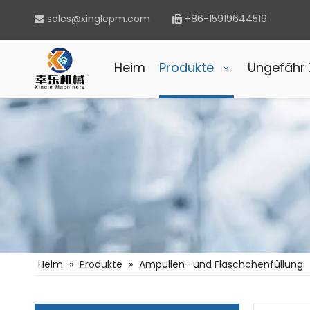
sales@xinglepm.com
+86-15919644519


Heim
Produkte
Ungefähr 
Heim
»
Produkte
»
Ampullen- und Fläschchenfüllung