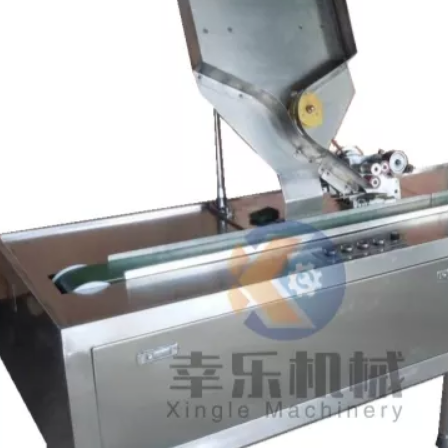
igkeits-
Automatische
Hochwert
ckmaschin
Farbglasur-Sinter-
Tintendruckmas
Parfümampullen-
Arzneimittela
mpullen
Druckmaschine