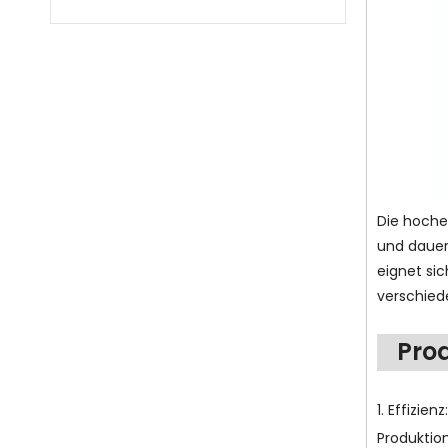
Die hoche
und dauer
eignet si
verschied
Prod
1. Effizi
Produktio