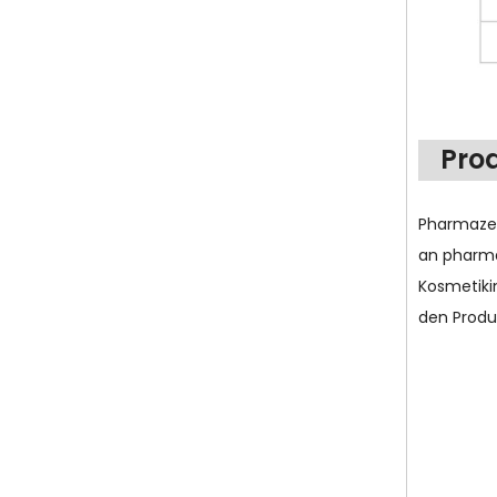
Pro
Pharmazeu
an pharma
Kosmetiki
den Produ