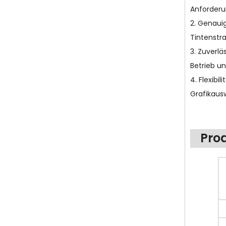
Anforderu
2. Genaui
Tintenstr
3. Zuverlä
Betrieb u
4. Flexib
Grafikaus
Pro