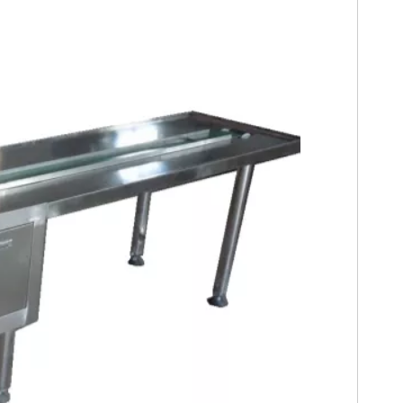
ige
chine für
mpullen