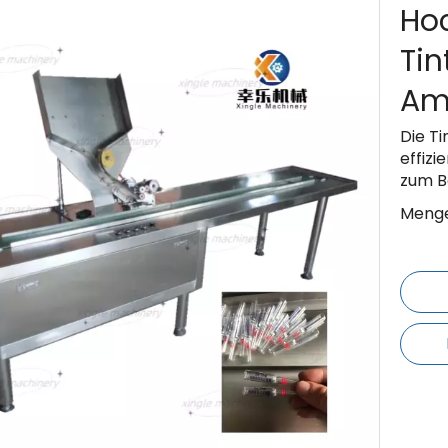
Hoc
Tin
Am
Die T
effizi
zum B
Menge