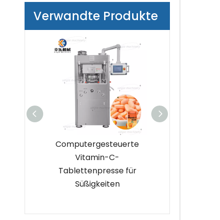
Verwandte Produkte
, Salz,
Computergesteuerte
Hochpräzise 
ensmittel,
Vitamin-C-
Tablettenp
Tablettenpresse für
ttenpress
Süßigkeiten