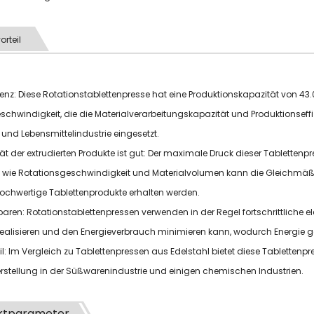
orteil
izienz: Diese Rotationstablettenpresse hat eine Produktionskapazität von 43
eschwindigkeit, die die Materialverarbeitungskapazität und Produktionseffi
nd Lebensmittelindustrie eingesetzt.
ität der extrudierten Produkte ist gut: Der maximale Druck dieser Tablette
wie Rotationsgeschwindigkeit und Materialvolumen kann die Gleichmäßig
hochwertige Tablettenprodukte erhalten werden.
sparen: Rotationstablettenpressen verwenden in der Regel fortschrittliche
ealisieren und den Energieverbrauch minimieren kann, wodurch Energie g
eil: Im Vergleich zu Tablettenpressen aus Edelstahl bietet diese Tablettenpr
rstellung in der Süßwarenindustrie und einigen chemischen Industrien.
ktparameter