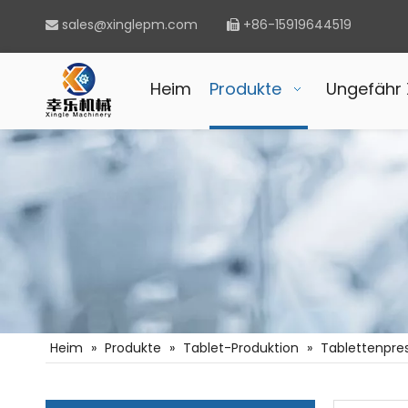
sales@xinglepm.com
+86-15919644519


Heim
Produkte
Ungefähr 
Heim
»
Produkte
»
Tablet-Produktion
»
Tablettenpre