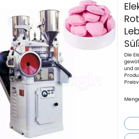
Ele
Rot
Leb
Sü
Die E
gewöh
und a
Produ
Preisv
Menge