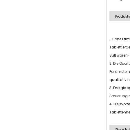
Produktv
1. Hohe Eff
Tablettierg
Süßwaren- u
2. Die Qual
Parametern 
qualitativ 
3. Energie 
Steuerung r
4. Preisvort
Tablettenhe
Produ