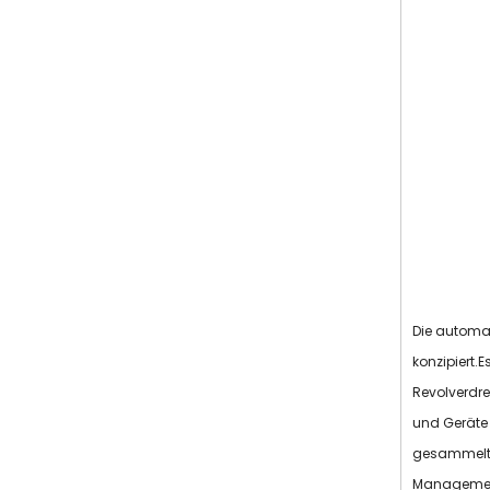
Die automat
konzipiert.
Revolverdre
und Geräte
gesammelte
Managemen