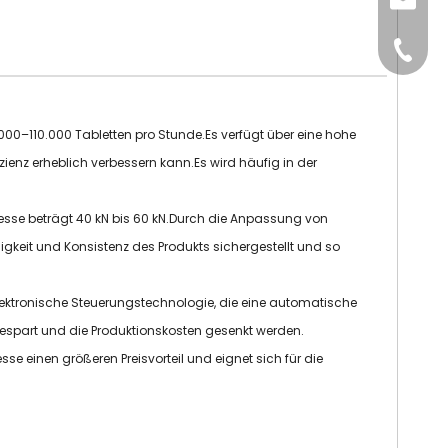
sales@
+86-15
.000–110.000 Tabletten pro Stunde.Es verfügt über eine hohe
zienz erheblich verbessern kann.Es wird häufig in der
npresse beträgt 40 kN bis 60 kN.Durch die Anpassung von
keit und Konsistenz des Produkts sichergestellt und so
 elektronische Steuerungstechnologie, die eine automatische
espart und die Produktionskosten gesenkt werden.
esse einen größeren Preisvorteil und eignet sich für die