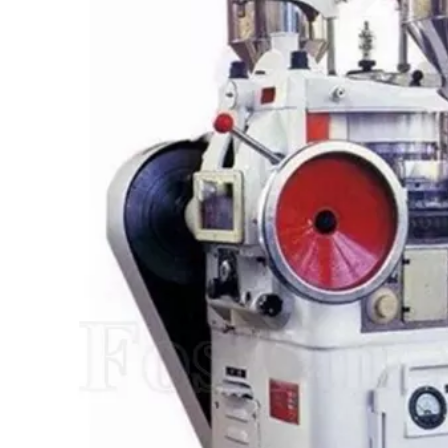
Labor-
Hochwertige
Glatte kleine
resse
multifunktionale
Shot-Tablett
Tablettenpresse für
Lebensmittel