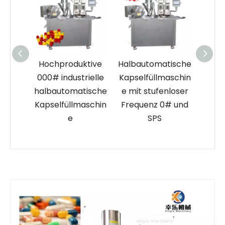
e 1#
Hochproduktive
Halbautomatische
Halb
ische
000# industrielle
Kapselfüllmaschin
Kapse
aschin
halbautomatische
e mit stufenloser
nische
Kapselfüllmaschin
Frequenz 0# und
Edel
e
e
SPS