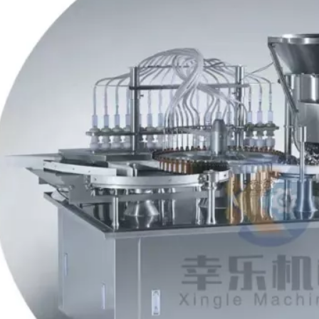
igkeitsma
Füll- und
Multifunkti
üllen und
Verschließmaschine für
Hochgeschwind
n von
10-ml-
Einzelko
 6 Köpfen
Kunststoffampullen mit
Abfüllmas
Etikettiermaschine