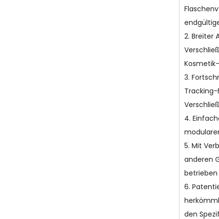
Flaschenv
endgültig
2. Breite
Verschlie
Kosmetik-
3. Fortsc
Tracking-
Verschlie
4. Einfac
modularen
5. Mit Ve
anderen G
betrieben
6. Patent
herkömmlic
den Spezi