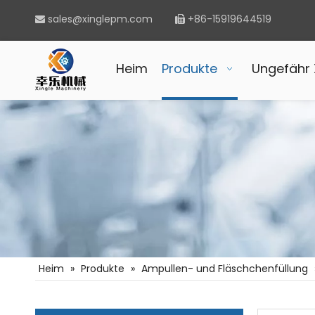
sales@xinglepm.com
+86-15919644519


Heim
Produkte
Ungefähr 
Heim
»
Produkte
»
Ampullen- und Fläschchenfüllung