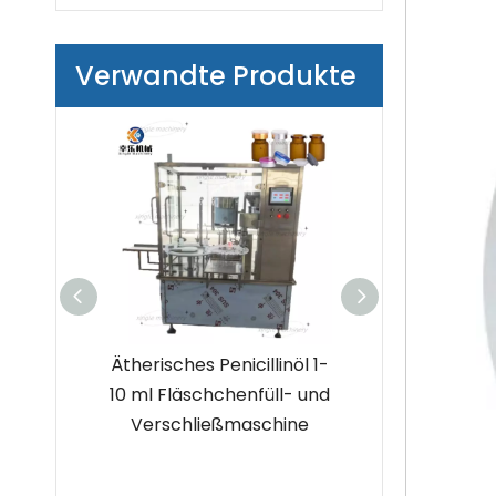
Verwandte Produkte
Desktop-
Ätherisches Penicillinöl 1-
Hochgeschwind
en-
10 ml Fläschchenfüll- und
schine zum Bef
ll- und
Verschließmaschine
Verschließe
aschine
Fläschchen mit