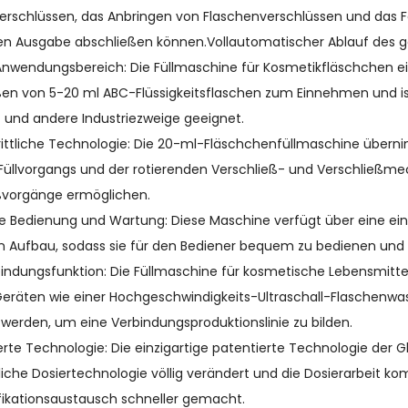
erschlüssen, das Anbringen von Flaschenverschlüssen und das Fe
en Ausgabe abschließen können.Vollautomatischer Ablauf des 
r Anwendungsbereich: Die Füllmaschine für Kosmetikfläschchen e
ßen von 5-20 ml ABC-Flüssigkeitsflaschen zum Einnehmen und ist
 und andere Industriezweige geeignet.
hrittliche Technologie: Die 20-ml-Fläschchenfüllmaschine überni
Füllvorgangs und der rotierenden Verschließ- und Verschließme
ßvorgänge ermöglichen.
he Bedienung und Wartung: Diese Maschine verfügt über eine ein
 Aufbau, sodass sie für den Bediener bequem zu bedienen und z
rbindungsfunktion: Die Füllmaschine für kosmetische Lebensmitte
eräten wie einer Hochgeschwindigkeits-Ultraschall-Flaschenwa
 werden, um eine Verbindungsproduktionslinie zu bilden.
ierte Technologie: Die einzigartige patentierte Technologie d
he Dosiertechnologie völlig verändert und die Dosierarbeit komf
fikationsaustausch schneller gemacht.