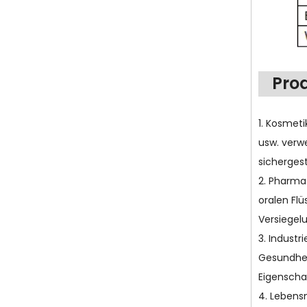
Pro
1. Kosmet
usw. verw
sichergest
2. Pharmaz
oralen Fl
Versiegelu
3. Industr
Gesundheit
Eigenscha
4. Lebensm