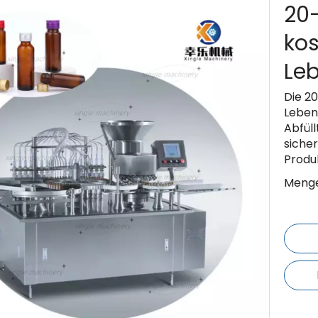
20
ko
Le
Die 2
Leben
Abfül
sicher
Produ
Menge