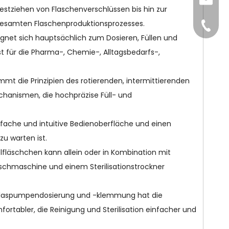
sales@
stziehen von Flaschenverschlüssen bis hin zur
gesamten Flaschenproduktionsprozesses.
+86-15
ignet sich hauptsächlich zum Dosieren, Füllen und
 für die Pharma-, Chemie-, Alltagsbedarfs-,
mmt die Prinzipien des rotierenden, intermittierenden
chanismen, die hochpräzise Füll- und
fache und intuitive Bedienoberfläche und einen
u warten ist.
lfläschchen kann allein oder in Kombination mit
schmaschine und einem Sterilisationstrockner
er Glaspumpendosierung und -klemmung hat die
ortabler, die Reinigung und Sterilisation einfacher und