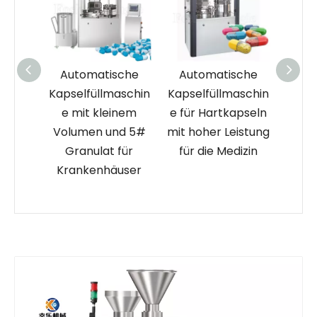
sche
Automatische
Automatische
1# g
aschin
Kapselfüllmaschin
Kapselfüllmaschin
au
inem
e für Hartkapseln
e NJP-2500 mit
Kaps
nd 5#
mit hoher Leistung
Lochplatte und
für
für die Medizin
recyceltem
inte
user
Material
B